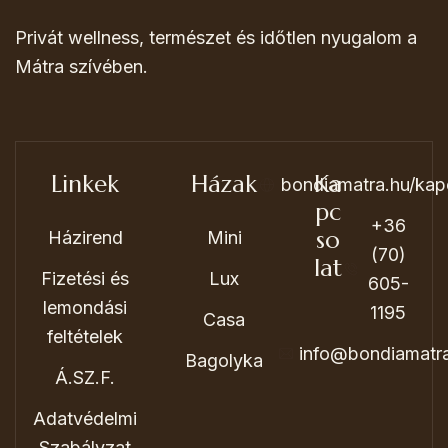
Privát wellness, természet és időtlen nyugalom a
Mátra szívében.
Linkek
Házak
Ka
bondiamatra.hu/kap
pc
+36
so
Házirend
Mini
(70)
lat
Fizetési és
Lux
605-
lemondási
1195
Casa
feltételek
info@bondiamatr
Bagolyka
Á.SZ.F.
Adatvédelmi
Szabályzat