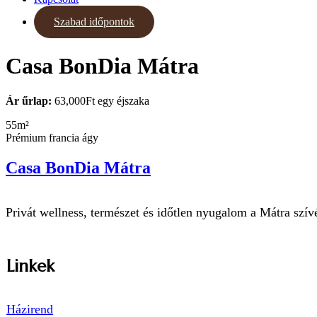
Szabad időpontok
Casa BonDia Mátra
Ár űrlap:
63,000
Ft
egy éjszaka
55m²
Prémium francia ágy
Casa BonDia Mátra
Privát wellness, természet és időtlen nyugalom a Mátra szív
Linkek
Házirend