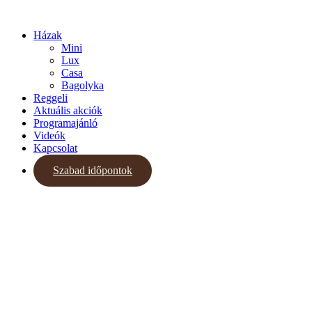
Házak
Mini
Lux
Casa
Bagolyka
Reggeli
Aktuális akciók
Programajánló
Videók
Kapcsolat
Szabad időpontok