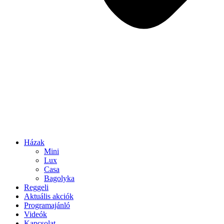
Házak
Mini
Lux
Casa
Bagolyka
Reggeli
Aktuális akciók
Programajánló
Videók
Kapcsolat